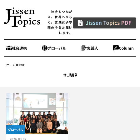
社会とつなが
る、世界へひら
く。実践女子学
園の今をお届け
します。
社会連携
グローバル
実践人
Column
ホーム
＃JWP
＃JWP
グローバル
2026.03.02