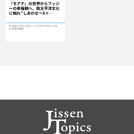
『モアナ』の世界からフィジ
ーの幸福観へ。南太平洋文化
に触れ“しあわせ＝A×…
＃JWP
＃ウェルビーイング
＃グローバル
＃大学
#渋谷