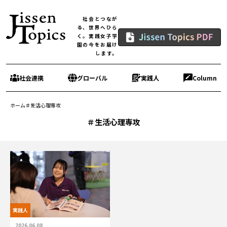
社会とつなが
る、世界へひら
く。実践女子学
園の今をお届け
します。
社会連携
グローバル
実践人
Column
ホーム
＃生活心理専攻
＃生活心理専攻
実践人
2026.06.08