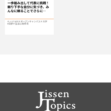
一歩踏み出して代表に挑戦！
頼り下手な自分に気づき、み
んなに頼ることでさらに…
＃J-STAFF
＃オープンキャンパス
＃大学
#日野
＃生活心理専攻